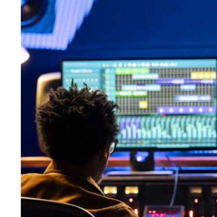
Neben den klassischen Dienstleistungen einer
Steuerberatungsgesellschaft bieten wir spezialisierte Leistungen für
Unternehmen der Musikbrache an. Wir kennen die Themen rund um
die Wertschöpfungskette und wissen was gefragt ist. Digitale
Lösungen begleiten Ihre Themen rund um die Musikproduktion. Hier
bieten wir z.B. Lösungen für die Abrechnung von Künstlerverträgen
und Veranstaltungen/Konzerten. GEMA Erlöse und Kosten sind unser
zu Hause.