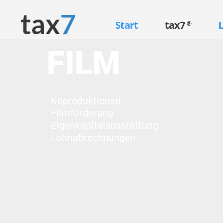
Start
tax7
L
®
FILM
Koproduktionen
Filmförderung
Eigenkapitalausstattung
Lohnabrechnungen