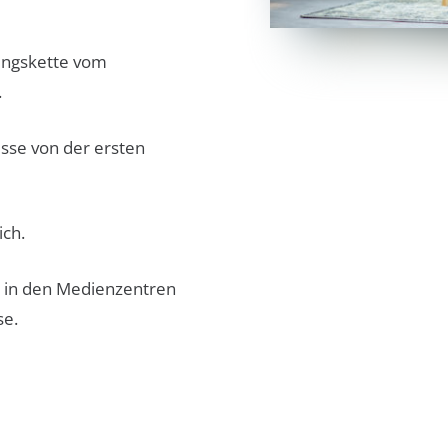
ungskette vom
.
sse von der ersten
ich.
d in den Medienzentren
se.